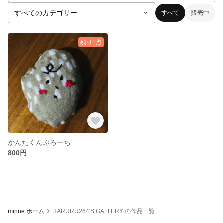
すべて
販売中
残り1点
かんたくんぶろーち
800円
minne ホーム
HARURU264'S GALLERY の作品一覧