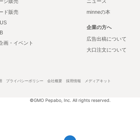
ージ販売
ニュース
ード販売
minneの本
LUS
企業の方へ
AB
広告出稿について
企画・イベント
大口注文について
用
プライバシーポリシー
会社概要
採用情報
メディアキット
©GMO Pepabo, Inc. All rights reserved.