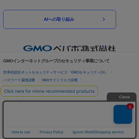
AIへの取り組み
GMOインターネットグループのセキュリティ事業について
世界初総合ネットセキュリティサービス「GMOセキュリティ24」
パスワード漏洩診断
Webサイトリスク診断
セキュリティ相談AIチャットボット
実在証明・盗聴対策
サイバー攻撃対策（GMOサイバーセキュリティ byイエラエ）
サイバー攻撃対策（GMO Flatt Security）
なりすまし対策
セキュリティ事業の軌跡