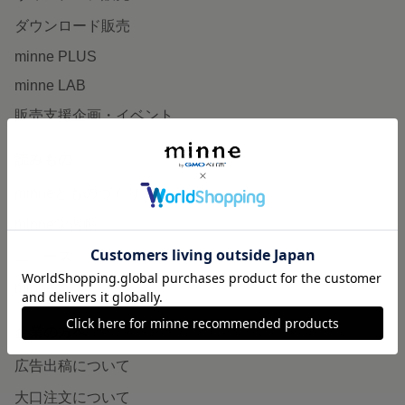
ダウンロード販売
minne PLUS
minne LAB
販売支援企画・イベント
読みもの
minneとものづくりと
minne学習帖
ニュース
minneの本
企業の方へ
広告出稿について
大口注文について