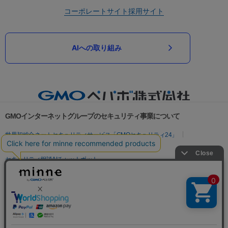
コーポレートサイト
採用サイト
AIへの取り組み
GMOインターネットグループのセキュリティ事業について
世界初総合ネットセキュリティサービス「GMOセキュリティ24」
パスワード漏洩診断
Webサイトリスク診断
セキュリティ相談AIチャットボット
実在証明・盗聴対策
サイバー攻撃対策（GMOサイバーセキュリティ byイエラエ）
サイバー攻撃対策（GMO Flatt Security）
なりすまし対策
セキュリティ事業の軌跡