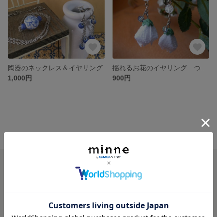
陶器のネックレス＆イヤリング
揺れるお花のイヤリング つまみ細工の白い小花
1,000円
900円
minne ホーム
HARUN1967'S GALLERY の作品一覧
minneを知る
minneについて
minneで買いたい