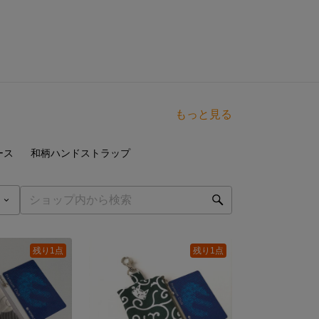
もっと見る
点
3
点
ース
和柄ハンドストラップ
残り1点
残り1点