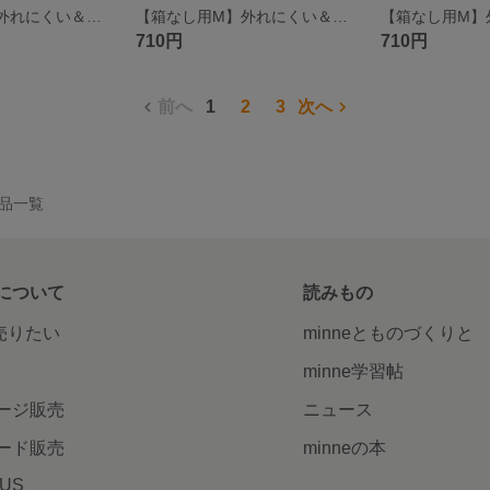
【箱なし用M】外れにくい＆スリム設計♪和モダンな空間になじむ ネイビー花柄のティッシュケース ソフトパック用 Mサイズ
【箱なし用M】外れにくい＆スリム設計♪和柄×深い藍色のシックなティッシュケース ソフトパック用 Mサイズ
710円
710円
前へ
1
2
3
次へ
作品一覧
について
読みもの
で売りたい
minneとものづくりと
minne学習帖
ージ販売
ニュース
ード販売
minneの本
LUS