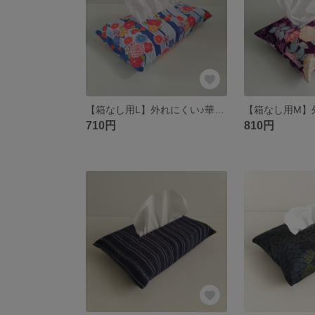
【箱なし用L】外れにくい♪華やか和柄のティッシュケース 藍色×矢羽根×花模様 ソフトパック用 Ｌサイズ
710円
810円