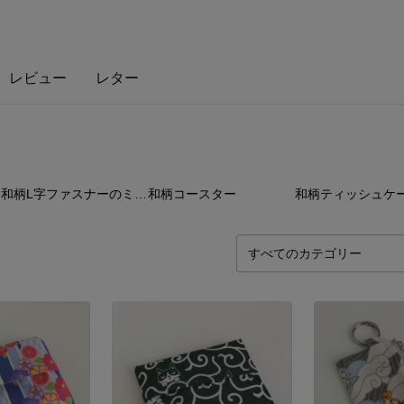
レビュー
レター
7
点
10
点
14
和柄L字ファスナーのミニ財布
和柄コースター
和柄ティッシュケ