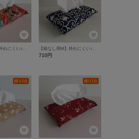
【箱なし用M】外れにくい♪店舗の雰囲気を引き立てる和柄布製ティッシュケース ソフトパック用 Мサイズ
【箱なし用M】外れにくい♪紺地 唐草×猫柄 ソフトパック用ティッシュケース｜和モダンで甘くない猫デザイン М
710円
残り1点
残り1点