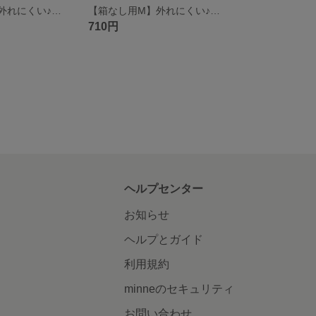
【箱なし用M】外れにくい♪雪うさぎ柄で和やかに｜上品和風ティッシュケース ソフトパックティッシュ用 Мサイズ
【箱なし用M】外れにくい♪昔懐かしい和柄がほっとする ソフトパックティッシュケース（赤・まり柄） ソフトパック用 Мサイズ
710円
ヘルプセンター
お知らせ
ヘルプとガイド
利用規約
minneのセキュリティ
お問い合わせ