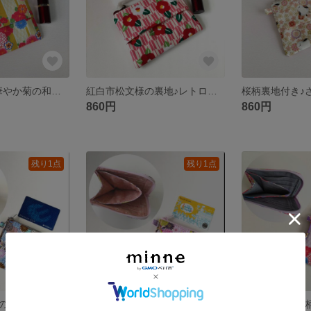
桜柄裏地付き♪華やか菊の和柄ミニポーチ ブルー系花柄 外付けティッシュケース付き
紅白市松文様の裏地♪レトロな椿と矢羽根柄の和柄ミニポーチ 小物入れ 外付けポケットティッシュケース付き
860円
860円
残り1点
残り1点
華やか菊の和柄のL字ファスナーミニ財布 カード6ポケット 和柄コンパクト布財布
桜柄裏地付き♪華やな菊の和柄L字ファスナーミニ財布 カード6ポケット コンパクト布財布