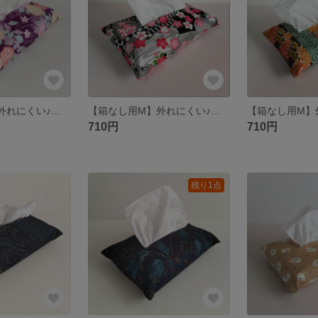
【箱なし用M】外れにくい♪和室になじむ和風ティッシュケース 桜と菊の上品な花柄 ソフトパック用 Mサイズ
【箱なし用M】外れにくい♪空間を和の彩りで演出♪生活感を抑える箱なし用ティッシュケース ソフトパック用 Мサイズ
710円
710円
残り1点