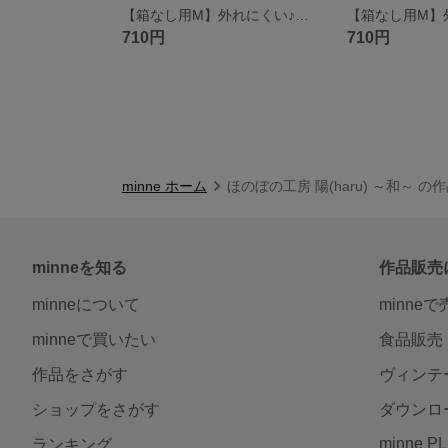
【箱なし用M】外れにくい♪和の空間に涼やかなしじら織ティッシュケース｜ストライプ・ネイビー ソフトパックティッシュ用 М
710円
710円
minne ホーム
ほのぼの工房 陽(haru) ～和～ の
minneを知る
作品販売
minneについて
minne
minneで買いたい
食品販売
作品をさがす
ヴィンテ
ショップをさがす
ダウンロ
minne P
ランキング