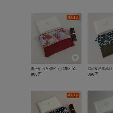
残り1点
市松柄内布♪華やぐ和花と深紅の和柄ミニポーチ 外付けポケットティッシュケース付き
860円
860円
残り1点