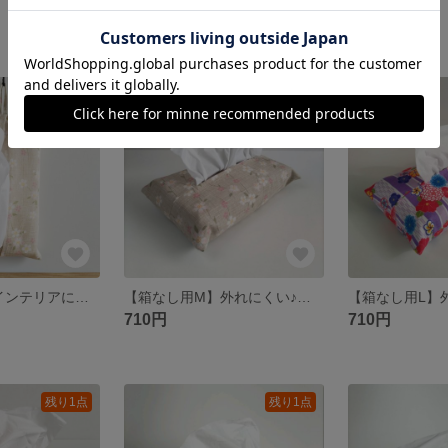
2,300円
2,300円
残り1点
SOLD OUT
【箱なし用L】インテリアに溶け込む上品デザイン♪生活感を抑える吊り下げ可能なティッシュケース ソフトパック用 Lサイズ
【箱なし用M】外れにくい♪暮らしに馴染む和風ティッシュケース♪優しいベージュ×桜柄ティッシュカバー ソフトパック用 Мサイズ
710円
710円
残り1点
残り1点