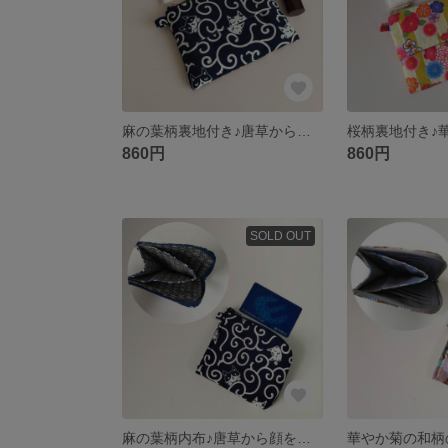
麻の葉柄裏地付き♪唐草から顔を出す猫の和柄ミニポーチ 外付けティッシュケース付き
860円
860円
SOLD OUT
麻の葉柄内布♪唐草から顔を出す猫の和柄L字ファスナーミニ財布 カード6ポケット コンパクト布財布