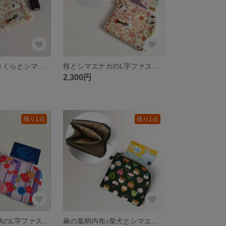
桜柄裏地付き♪さくらとシマエナガの和柄ミニポーチ 外付けティッシュケース付き ピンクの花柄
桜とシマエナガのL字ファスナーミニ財布 カード6ポケット 和柄コンパクト布財布
2,300円
残り1点
残り1点
紫矢羽根×和花柄のL字ファスナーミニ財布 梅椿菊の和柄 カード6ポケット コンパクト布財布
麻の葉柄内布♪柴犬とシマエナガの癒し和柄L字ファスナーミニ財布 カード6ポケット コンパクト布財布 深緑