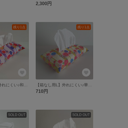
2,300円
残り1点
残り1点
【箱なし用L】外れにくい♪和柄ティッシュケース｜紫の矢羽根と花模様 ソフトパック用 Lサイズ
【箱なし用L】外れにくい♪華やか和柄のティッシュケース 黄土色×矢羽根×花模様 ソフトパック用 Ｌサイズ
710円
SOLD OUT
SOLD OUT