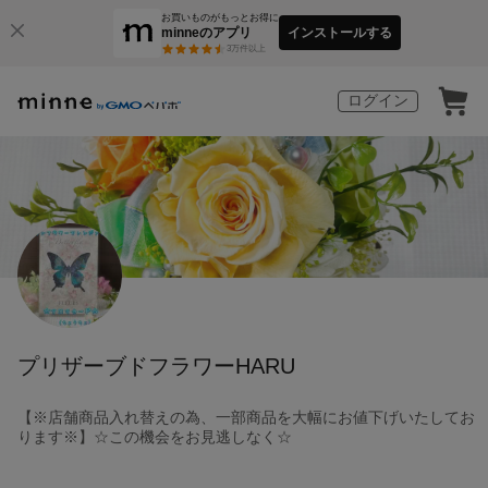
お買いものがもっとお得に
minneのアプリ
インストールする
3
万件以上
ログイン
プリザーブドフラワーHARU
【※店舗商品入れ替えの為、一部商品を大幅にお値下げいたしてお
ります※】☆この機会をお見逃しなく☆