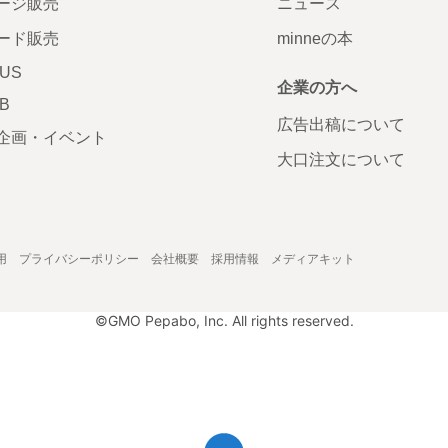
ージ販売
ニュース
ード販売
minneの本
LUS
企業の方へ
AB
広告出稿について
企画・イベント
大口注文について
用
プライバシーポリシー
会社概要
採用情報
メディアキット
©GMO Pepabo, Inc. All rights reserved.