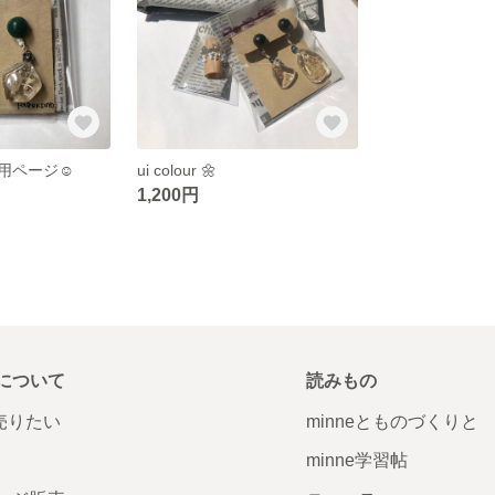
用ページ☺︎
ui colour 🌼
1,200円
について
読みもの
で売りたい
minneとものづくりと
minne学習帖