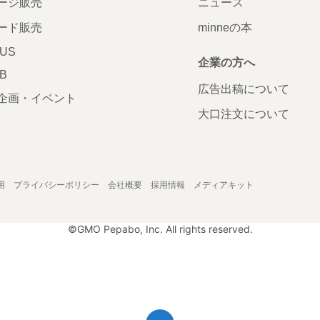
ージ販売
ニュース
ード販売
minneの本
LUS
企業の方へ
AB
広告出稿について
企画・イベント
大口注文について
用
プライバシーポリシー
会社概要
採用情報
メディアキット
©GMO Pepabo, Inc. All rights reserved.