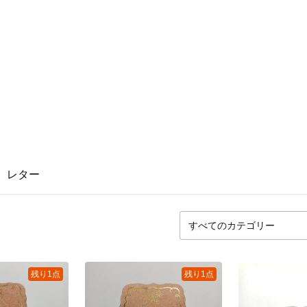
レター
残り1点
残り1点