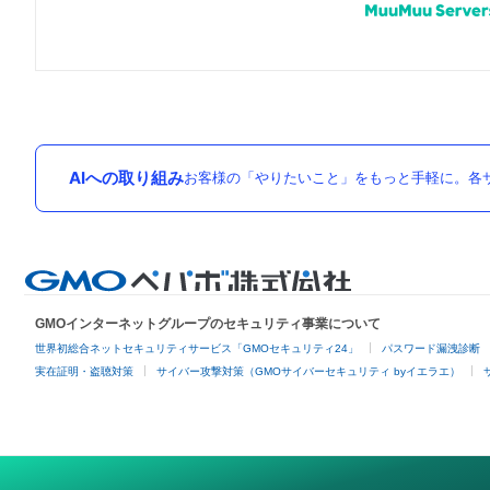
AIへの取り組み
お客様の「やりたいこと」をもっと手軽に。各サ
GMOインターネットグループのセキュリティ事業について
世界初総合ネットセキュリティサービス「GMOセキュリティ24」
パスワード漏洩診断
実在証明・盗聴対策
サイバー攻撃対策（GMOサイバーセキュリティ byイエラエ）