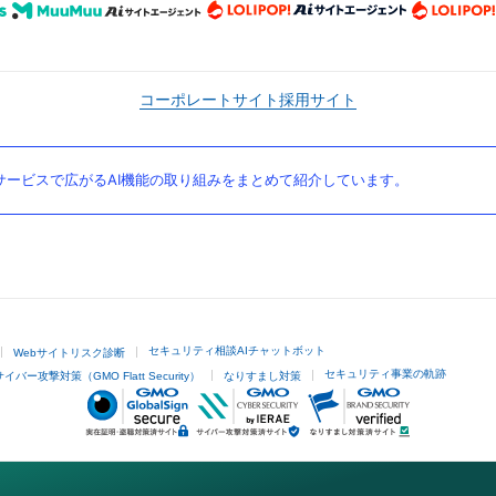
コーポレートサイト
採用サイト
ービスで広がるAI機能の取り組みをまとめて紹介しています。
セキュリティ相談AIチャットボット
Webサイトリスク診断
セキュリティ事業の軌跡
サイバー攻撃対策（GMO Flatt Security）
なりすまし対策