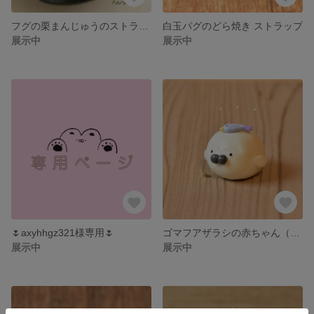
フグの栗まんじゅうのストラップ
白玉パグのどら焼き ストラップ
展示中
展示中
🌷axyhhgz321様専用🌷
ゴマフアザラシの赤ちゃん（置物）
展示中
展示中