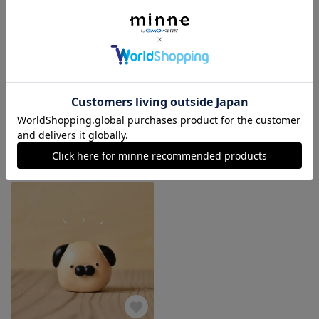
そろ〜りおばけ猫（置物）
ぽってり猫（置物）
展示中
展示中