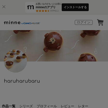
お買いものがもっとお得に
minneのアプリ
インストールする
3
万件以上
ログイン
haruharubaru
作品一覧
シリーズ
プロフィール
レビュー
レター