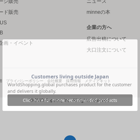
ージ販売
ニュース
ード販売
minneの本
LUS
企業の方へ
AB
広告出稿について
企画・イベント
大口注文について
用
プライバシーポリシー
会社概要
採用情報
メディアキット
©GMO Pepabo, Inc. All rights reserved.