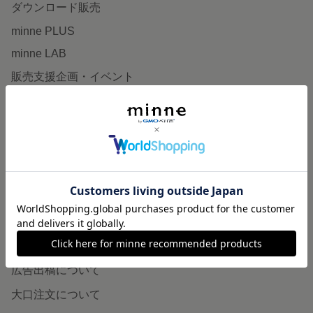
ダウンロード販売
minne PLUS
minne LAB
販売支援企画・イベント
読みもの
minneとものづくりと
minne学習帖
ニュース
minneの本
企業の方へ
広告出稿について
大口注文について