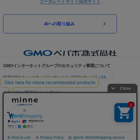
コーポレートサイト
採用サイト
AIへの取り組み
GMOインターネットグループのセキュリティ事業について
世界初総合ネットセキュリティサービス「GMOセキュリティ24」
パスワード漏洩診断
Webサイトリスク診断
セキュリティ相談AIチャットボット
実在証明・盗聴対策
サイバー攻撃対策（GMOサイバーセキュリティ byイエラエ）
サイバー攻撃対策（GMO Flatt Security）
なりすまし対策
セキュリティ事業の軌跡