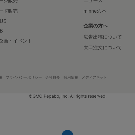
ージ販売
ニュース
ード販売
minneの本
LUS
企業の方へ
AB
広告出稿について
企画・イベント
大口注文について
用
プライバシーポリシー
会社概要
採用情報
メディアキット
©GMO Pepabo, Inc. All rights reserved.