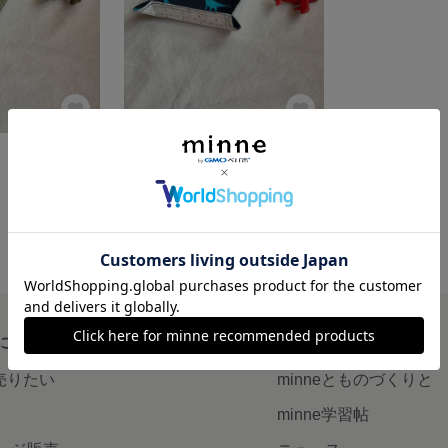
恐竜 小物入れ
展示中
について
読みもの
で売りたい
minneとものづくりと
minne学習帖