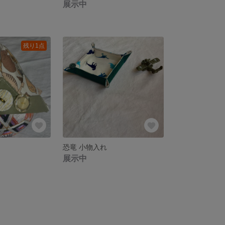
展示中
残り1点
恐竜 小物入れ
展示中