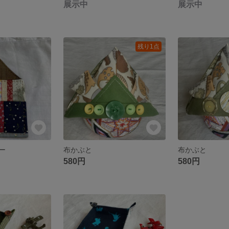
展示中
展示中
残り1点
ー
布かぶと
布かぶと
580円
580円