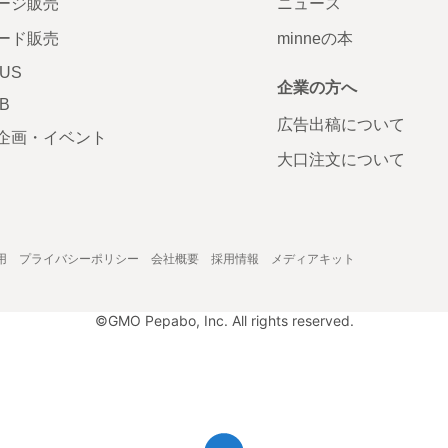
ージ販売
ニュース
ード販売
minneの本
LUS
企業の方へ
AB
広告出稿について
企画・イベント
大口注文について
用
プライバシーポリシー
会社概要
採用情報
メディアキット
©GMO Pepabo, Inc. All rights reserved.