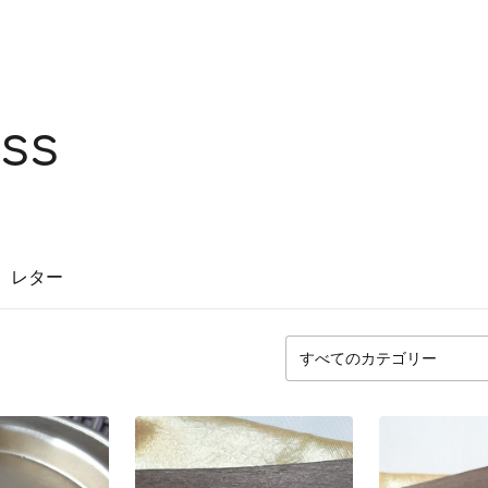
ss
レター