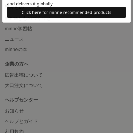
読みもの
minneとものづくりと
minne学習帖
ニュース
minneの本
企業の方へ
広告出稿について
大口注文について
ヘルプセンター
お知らせ
ヘルプとガイド
利用規約