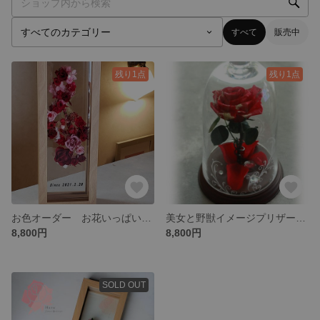
すべて
販売中
残り1点
残り1点
お色オーダー お花いっぱいト音記号フレーム♪ プリザーブドフラワーのみ使用
美女と野獣イメージプリザーブドフラワー 赤薔薇 ガラスドーム
8,800円
8,800円
SOLD OUT