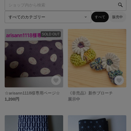
すべて
販売中
SOLD OUT
☆arisann1118様専用ページ☆
《非売品》新作ブローチ
1,200円
展示中