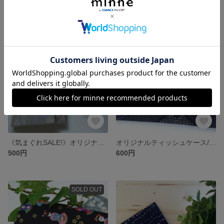
500円
600円
SOLD OUT
SOLD OUT
《気まぐれSALE!》オリジナルティッシュケース/グレー系
オリジナルティッシュケース/鞠柄（大）・藍染
500円
600円
SOLD OUT