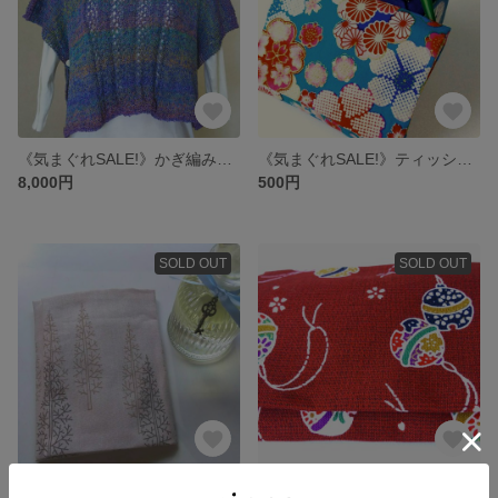
《気まぐれSALE!》かぎ編みニット・ポンチョ風ベスト/青系
《気まぐれSALE!》ティッシュケース/水色・和花柄
8,000円
500円
SOLD OUT
SOLD OUT
《気まぐれSALE!》オリジナルティッシュケース/木立・うすピンク
オリジナルティッシュケース／赤・鈴模様