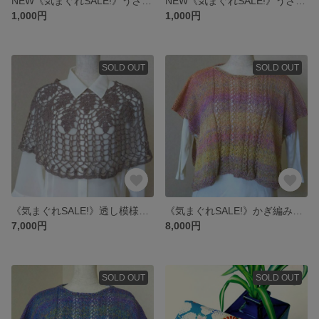
NEW《気まぐれSALE!》うさぎ柄ブックカバーA:パープル
NEW《気まぐれSALE!》うさぎ柄ブックカバーB:イエロー
1,000円
1,000円
SOLD OUT
SOLD OUT
《気まぐれSALE!》透し模様のかぎ編みミニケープ/グレージュ系
《気まぐれSALE!》かぎ編みニット・ポンチョ風ベスト/ピンク・ミックス系
7,000円
8,000円
SOLD OUT
SOLD OUT