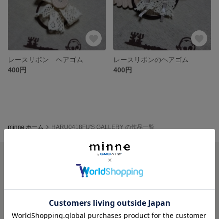
レースリボン ヘアゴム
レースリボンのヘアゴム
400円
400円
minne ホーム
HARU0418FU'S GALLERY の作品一覧
minneを知る
minneについて
minneで買いたい
作品をさがす