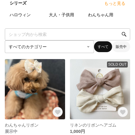
シリーズ
もっと見る
0
点
1
点
5
点
ハロウィン
大人・子供用
わんちゃん用
すべて
販売中
SOLD OUT
わんちゃんリボン
リネンのリボンヘアゴム
展示中
1,000円