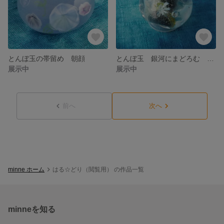
とんぼ玉の帯留め 朝顔
とんぼ玉 銀河にまどろむ アンドンクラゲ
展示中
展示中
前へ
次へ
minne ホーム
はる☆どり（閲覧用） の作品一覧
minneを知る