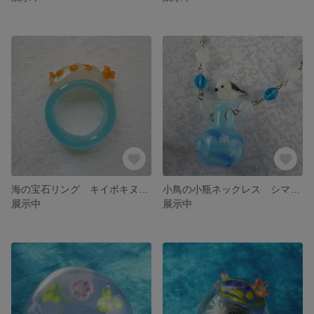
海の宝石リング キイボキヌハダウミウシ
小鳥の小瓶ネックレス シマエナガ 3
展示中
展示中