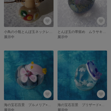
小鳥の小瓶とんぼ玉ネックレス 雀
とんぼ玉の帯留め ムラサキクラゲ
展示中
展示中
海の宝石百景 プルメリア×フジムスメウミウシ玉
海の宝石百景 ブリザード×ミゾレウミウシ玉
展示中
展示中