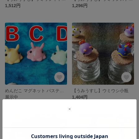
1,512円
1,296円
めんだこ マグネット パステルカラー
【うみうすし】ウミウシ小瓶
展示中
1,404円
残り1点