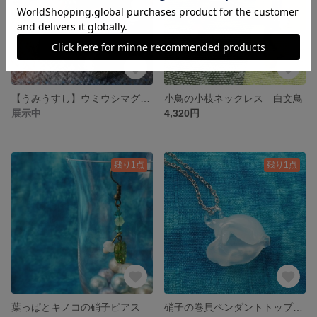
【うみうすし】ウミウシマグネット 小岩付き
小鳥の小枝ネックレス 白文鳥
展示中
4,320円
残り1点
残り1点
葉っぱとキノコの硝子ピアス
硝子の巻貝ペンダントトップ 白