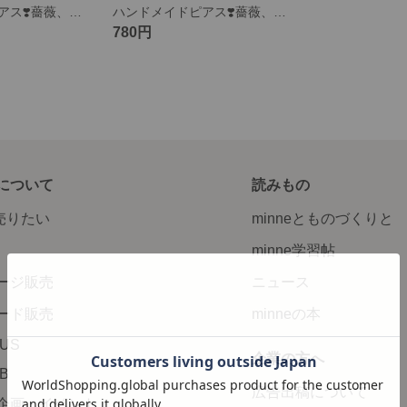
ハンドメイドピアス❣️薔薇、ハート、フェイクパール
ハンドメイドピアス❣️薔薇、ドロップ、キュービックジルコニア
780円
について
読みもの
で売りたい
minneとものづくりと
minne学習帖
ージ販売
ニュース
ード販売
minneの本
LUS
企業の方へ
AB
広告出稿について
企画・イベント