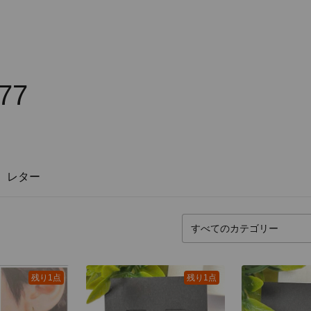
77
レター
残り1点
残り1点