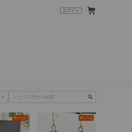
ログイン
残り1点
残り1点