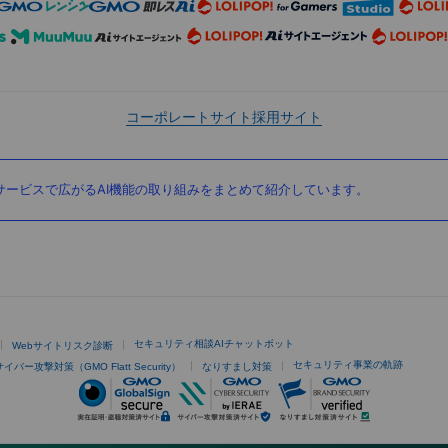
コーポレートサイト
採用サイト
ービスで広がるAI機能の取り組みをまとめて紹介しています。
セキュリティ相談AIチャットボット
Webサイトリスク診断
セキュリティ事業の軌跡
サイバー攻撃対策（GMO Flatt Security）
なりすまし対策