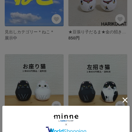
見出しカテゴリー＊ねこ＊
★豆張り子だるま★金の招き猫 商売繁盛 客招き 金運 HARIKCOCAT
展示中
850円
★豆張り子だるま★ おすわり猫 HARIKCOCAT
★豆張り子だるま★左手招き猫 商売繁盛 客招き 金運 HARIKCOCAT
800円
800円