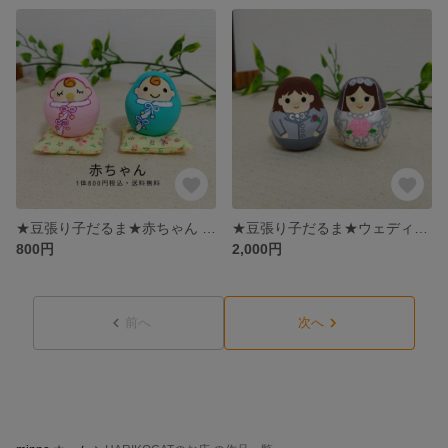
★豆張り子だるま★赤ちゃん お守り 安産祈願 HARIKOCAT
★豆張り子だるま★ウェディング＊カップル＊ペア HARIKOCAT
800円
2,000円
前へ
次へ