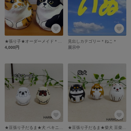
★張り子★オーダーメイド＊あなたの犬猫作ります☆彡
見出しカテゴリー＊ねこ＊
4,000円
展示中
★豆張り子だるま★犬 ペキニーズ dog HARIKOCAT
★豆張り子だるま★柴犬 豆柴 HARIKOCAT