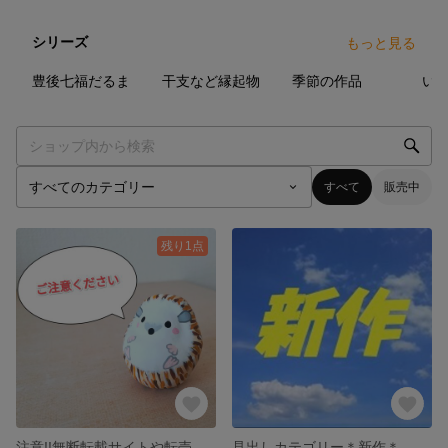
シリーズ
もっと見る
0
点
4
点
9
点
豊後七福だるま
干支など縁起物
季節の作品
い
すべて
販売中
残り1点
注意!!無断転載サイトや転売について HARIKOCATからのお願い
見出しカテゴリー＊新作＊