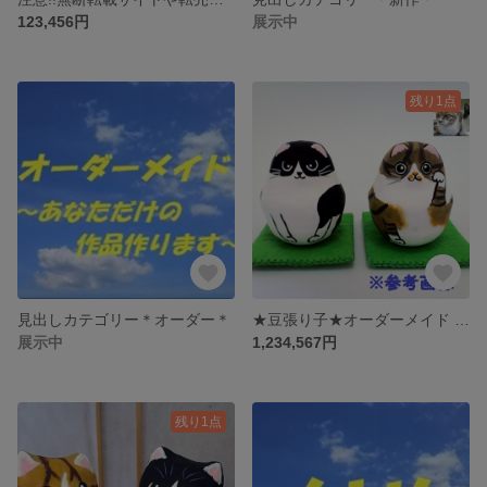
123,456円
展示中
残り1点
見出しカテゴリー＊オーダー＊
★豆張り子★オーダーメイド 犬 猫 敷物付き HARIKOCAT
展示中
1,234,567円
残り1点