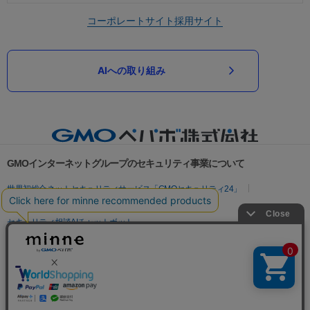
コーポレートサイト
採用サイト
AIへの取り組み
GMOインターネットグループのセキュリティ事業について
世界初総合ネットセキュリティサービス「GMOセキュリティ24」
パスワード漏洩診断
Webサイトリスク診断
セキュリティ相談AIチャットボット
実在証明・盗聴対策
サイバー攻撃対策（GMOサイバーセキュリティ byイエラエ）
サイバー攻撃対策（GMO Flatt Security）
なりすまし対策
セキュリティ事業の軌跡