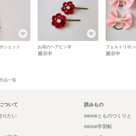
ポシェット
お花のヘアピン🌸
フェルトリボン
展示中
展示中
Y の作品一覧
について
読みもの
で売りたい
minneとものづくりと
minne学習帖