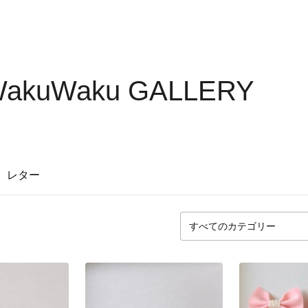
*WakuWaku GALLERY
レター