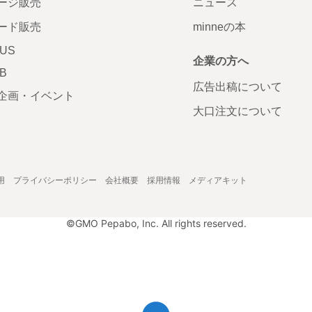
ージ販売
ニュース
ード販売
minneの本
LUS
企業の方へ
AB
広告出稿について
企画・イベント
大口注文について
用
プライバシーポリシー
会社概要
採用情報
メディアキット
©GMO Pepabo, Inc. All rights reserved.