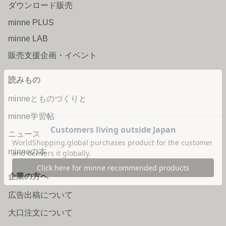
ダウンロード販売
minne PLUS
minne LAB
販売支援企画・イベント
読みもの
minneとものづくりと
minne学習帖
ニュース
minneの本
企業の方へ
広告出稿について
大口注文について