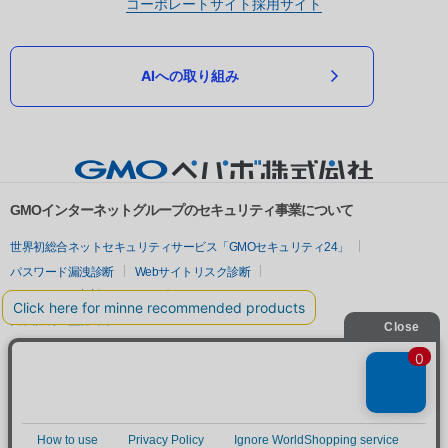
コーポレートサイト
採用サイト
AIへの取り組み
GMOインターネットグループのセキュリティ事業について
世界初総合ネットセキュリティサービス「GMOセキュリティ24」
パスワード漏洩診断
Webサイトリスク診断
セキュリティ相談AIチャットボット
実在証明・盗聴対策
サイバー攻撃対策（GMOサイバーセキュリティ byイエラエ）
サイバー攻撃対策（GMO Flatt Security）
なりすまし対策
セキュリティ事業の軌跡