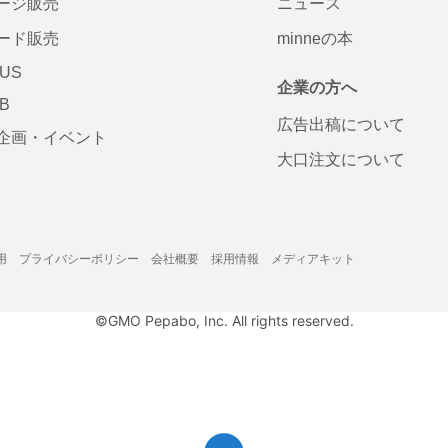
ージ販売
ニュース
ード販売
minneの本
LUS
企業の方へ
AB
広告出稿について
企画・イベント
大口注文について
用
プライバシーポリシー
会社概要
採用情報
メディアキット
©GMO Pepabo, Inc. All rights reserved.