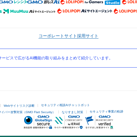
コーポレートサイト
採用サイト
ービスで広がるAI機能の取り組みをまとめて紹介しています。
セキュリティ相談AIチャットボット
Webサイトリスク診断
セキュリティ事業の軌跡
サイバー攻撃対策（GMO Flatt Security）
なりすまし対策