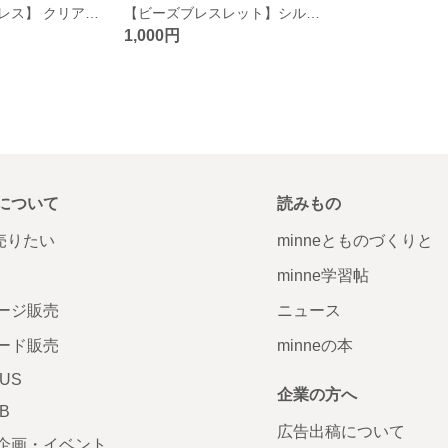
【ビーズネックレス】 クリア×パール
【ビーズブレスレット】シルバー×黒
1,000円
について
読みもの
で売りたい
minneとものづくりと
minne学習帖
ージ販売
ニュース
ード販売
minneの本
LUS
企業の方へ
AB
広告出稿について
企画・イベント