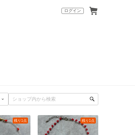
ログイン
残り1点
残り1点