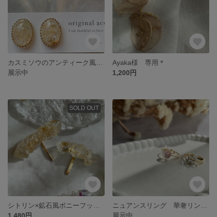
カスミソウのアンティーク風ピアス
Ayaka様 専用＊
展示中
1,200円
SOLD OUT
シトリン×鉱石風ポニーフック 大（4.5cm大きいサイズ）
ニュアンスリング 華奢リング セット
1,480円
展示中