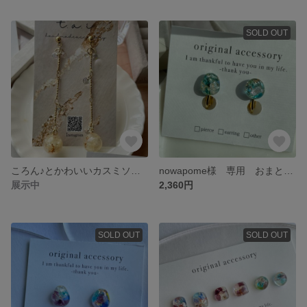
SOLD OUT
ころん♪とかわいいカスミソウと天然石の揺れるピアス イヤリング
nowapome様 専用 おまとめ 琉球ガラス 一粒ピアス グレードロップ チェコビーズピアス
展示中
2,360円
SOLD OUT
SOLD OUT