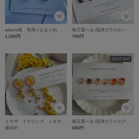
adachi様 専用☆おまとめ 琉球ガラスの一粒ピアス 紫陽花 シェル×ラメ お花のゴールドリング
毎日選べる♪琉球ガラスの一粒ピアス 小粒ピアス ６粒セット レジンピアス アシンメトリー 紫陽花カラー
1,280円
780円
SOLD OUT
ミモザ イヤリング ミモザのイヤリング チェコビーズ 揺れるピアス ファルファーレ
毎日選べる♪琉球ガラスのアシンメトリーピアス No.5 小粒ピアス レジンピアス
展示中
680円