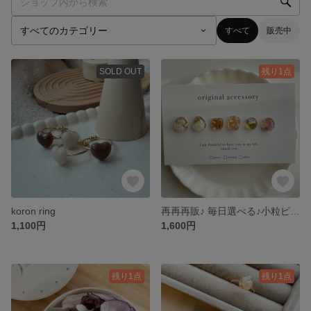
すべて
販売中
SOLD OUT
残り1点
koron ring
再再再販♪ 毎日選べる♪小粒ピアス レジンピアス アシンメトリー 6粒セット 天然石
1,100円
1,600円
残り1点
残り1点