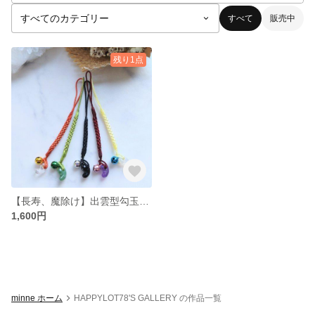
すべて
販売中
残り1点
【長寿、魔除け】出雲型勾玉(ミニ)和風ちりめん根付け紐 鈴付きストラップ
1,600円
minne ホーム
HAPPYLOT78'S GALLERY の作品一覧