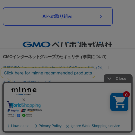
AIへの取り組み
GMOインターネットグループのセキュリティ事業について
世界初総合ネットセキュリティサービス「GMOセキュリティ24」
パスワード漏洩診断
Webサイトリスク診断
セキュリティ相談AIチャットボット
実在証明・盗聴対策
サイバー攻撃対策（GMOサイバーセキュリティ byイエラエ）
サイバー攻撃対策（GMO Flatt Security）
なりすまし対策
セキュリティ事業の軌跡