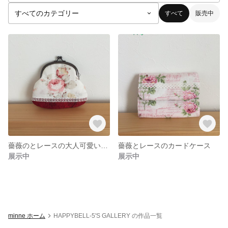
すべて
販売中
薔薇のとレースの大人可愛いがま口
薔薇とレースのカードケース
展示中
展示中
minne ホーム
HAPPYBELL-5'S GALLERY の作品一覧