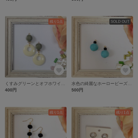
残り1点
SOLD OUT
くすみグリーンとオフホワイトのピアス
水色の綺麗なホーロービーズのピアス
400円
500円
残り1点
残り1点