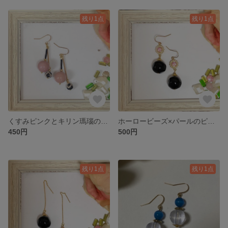
残り1点
残り1点
くすみピンクとキリン瑪瑙のゆらゆらピアス
ホーロービーズ×パールのピアス
450円
500円
残り1点
残り1点