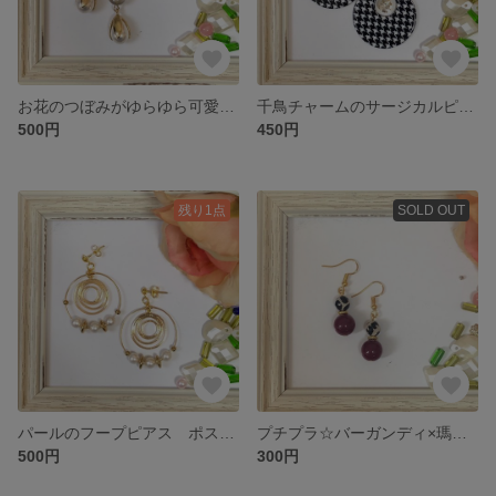
お花のつぼみがゆらゆら可愛いピアス
千鳥チャームのサージカルピアス
500円
450円
残り1点
SOLD OUT
パールのフープピアス ポストピアス
プチプラ☆バーガンディ×瑪瑙きりん
500円
300円