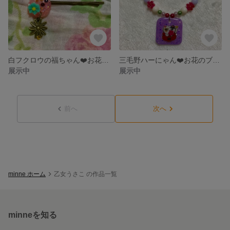
白フクロウの福ちゃん❤️お花ヘアピン
三毛野ハーにゃん❤️お花のブレスレット
展示中
展示中
前へ
次へ
minne ホーム
乙女うさこ の作品一覧
minneを知る