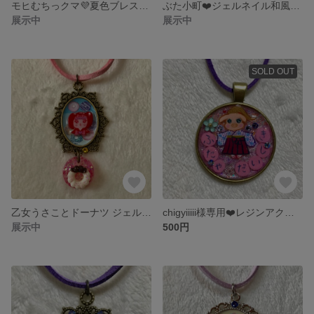
モヒむちっクマ💜夏色ブレスレット
ぶた小町❤️ジェルネイル和風キーホルダー
展示中
展示中
SOLD OUT
乙女うさことドーナツ ジェルネイル、スエード調紐ネックレス
chigyiiiii様専用❤️レジンアクセサリーオーダー
展示中
500円