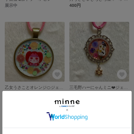
展示中
400円
乙女うさことオレンジ🍊ジェルネイル スエード調紐ネックレス
三毛野ハーにゃんミニ❤️ジェルネイル スエード調紐ネックレス
展示中
展示中