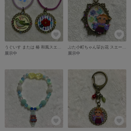
うぐいす または 椿 和風スエード調ネックレス
ぶた小町ちゃん🐷お花 スエード調紐ネックレス
展示中
展示中