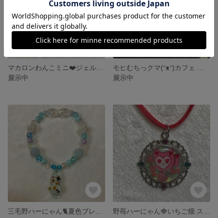
マカロンわんこミニ❤️ジェルネイルスエード調紐ネックレス
モヒむちっクマ(ᵔᴥᵔ)カフェ ジェルネイル スエード調紐ネックレス
展示中
展示中
三毛野ハーにゃん🐈夏色ブレスレット
野苺ハーにゃん🍓いちご畑 スエード調紐ネックレス