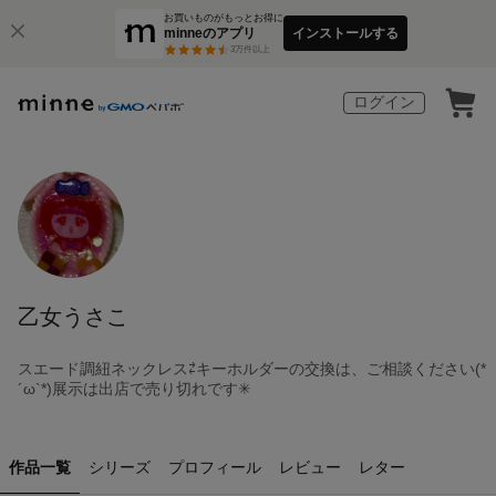
お買いものがもっとお得に
minneのアプリ
インストールする
3
万件以上
ログイン
乙女うさこ
スエード調紐ネックレス⇄キーホルダーの交換は、ご相談ください(*
´ω`*)展示は出店で売り切れです✳︎
作品一覧
シリーズ
プロフィール
レビュー
レター