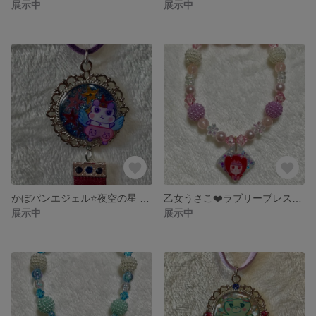
展示中
展示中
かぼパンエジェル⭐️夜空の星 スエード調紐ネックレス
乙女うさこ❤️ラブリーブレスレット
展示中
展示中