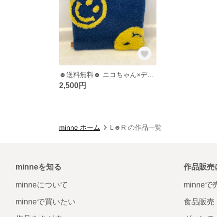
☻送料無料☻ ニコちゃん×デニムポーチ
2,500円
minne ホーム
L☻R の作品一覧
minneを知る
作品販売
minneについて
minne
minneで買いたい
食品販売