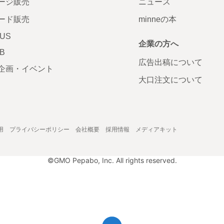
ージ販売
ニュース
ード販売
minneの本
LUS
企業の方へ
AB
広告出稿について
企画・イベント
大口注文について
用
プライバシーポリシー
会社概要
採用情報
メディアキット
©GMO Pepabo, Inc. All rights reserved.