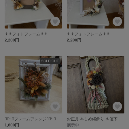
⚘⚘フォトフレーム⚘⚘
⚘⚘フォトフレーム⚘⚘
2,200円
2,200円
SOLD OUT
❁⃘*.ﾟフレームアレンジ❁⃘*.ﾟ
お正月 🎍しめ縄飾り 🎍値下げ中、送料無料中
1,800円
展示中