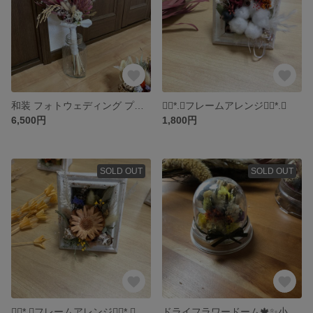
和装 フォトウェディング プロテアbouquet💐今なら半額中✨
❁⃘*.ﾟフレームアレンジ❁⃘*.ﾟ
6,500円
1,800円
SOLD OUT
SOLD OUT
❁⃘*.ﾟフレームアレンジ❁⃘*.ﾟ
ドライフラワードーム🍁✨小