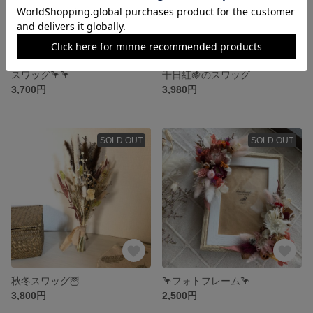
スワッグ🦩🦩
千日紅🍇のスワッグ
3,700円
3,980円
SOLD OUT
SOLD OUT
秋冬スワッグ🦉
🦩フォトフレーム🦩
3,800円
2,500円