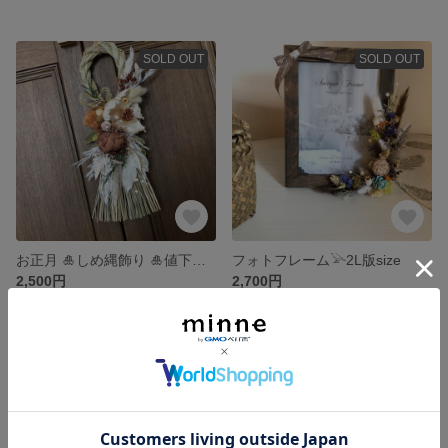
SOLD OUT
SOLD OUT
お正月 🎍しめ縄飾り 🎍値下げ中 送料無料
フォトフレーム𓅪2L版size
2,500円
2,700円
SOLD OUT
SOLD OUT