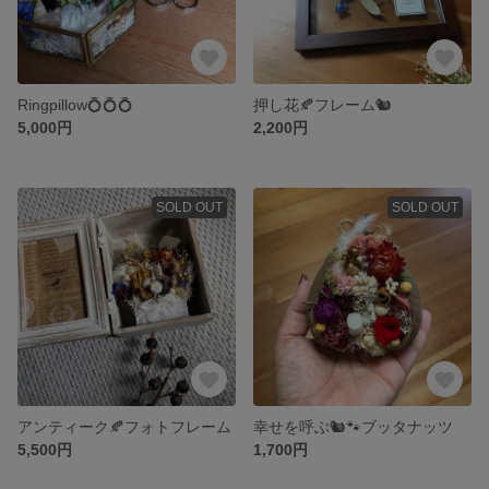
Ringpillow💍💍💍
押し花🍂フレーム🐿
5,000円
2,200円
SOLD OUT
SOLD OUT
アンティーク🍂フォトフレーム
幸せを呼ぶ🐿🐾ブッタナッツ
5,500円
1,700円