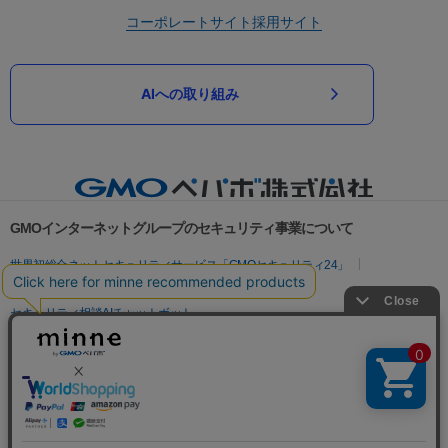
コーポレートサイト
採用サイト
AIへの取り組み
GMOインターネットグループのセキュリティ事業について
世界初総合ネットセキュリティサービス「GMOセキュリティ24」
パスワード漏洩診断
Webサイトリスク診断
セキュリティ相談AIチャットボット
実在証明・盗聴対策
サイバー攻撃対策（GMOサイバーセキュリティ byイエラエ）
サイバー攻撃対策（GMO Flatt Security）
なりすまし対策
セキュリティ事業の軌跡