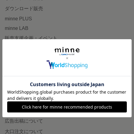
ダウンロード販売
minne PLUS
minne LAB
販売支援企画・イベント
読みもの
minneとものづくりと
minne学習帖
ニュース
minneの本
企業の方へ
広告出稿について
大口注文について