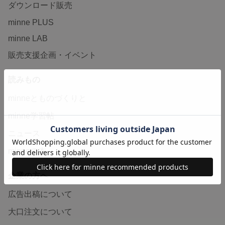
ダウンロード販売
minne PLUS
minne LAB
販売支援企画・イベント
読みもの
minneとものづくりと
minne学習帖
ニュース
minneの本
企業の方へ
広告出稿について
大口注文について