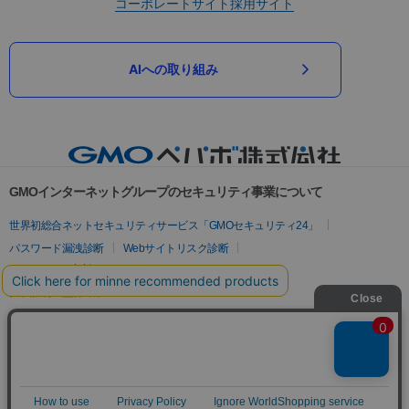
コーポレートサイト
採用サイト
AIへの取り組み
GMOインターネットグループのセキュリティ事業について
世界初総合ネットセキュリティサービス「GMOセキュリティ24」
パスワード漏洩診断
Webサイトリスク診断
セキュリティ相談AIチャットボット
実在証明・盗聴対策
サイバー攻撃対策（GMOサイバーセキュリティ byイエラエ）
サイバー攻撃対策（GMO Flatt Security）
なりすまし対策
セキュリティ事業の軌跡