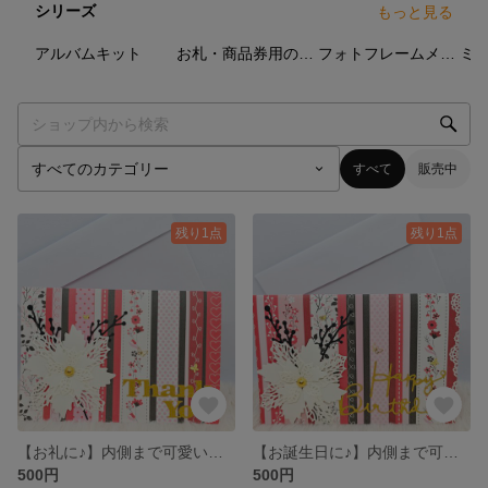
シリーズ
もっと見る
10
点
13
点
19
点
アルバムキット
お札・商品券用の封筒
フォトフレームメッセージカード
すべて
販売中
残り1点
残り1点
【お礼に♪】内側まで可愛いメッセージカード♪
【お誕生日に♪】内側まで可愛いメッセージカード♪
500円
500円