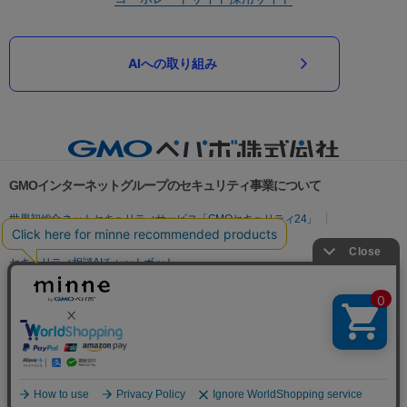
AIへの取り組み
GMOインターネットグループのセキュリティ事業について
世界初総合ネットセキュリティサービス「GMOセキュリティ24」
パスワード漏洩診断
Webサイトリスク診断
セキュリティ相談AIチャットボット
実在証明・盗聴対策
サイバー攻撃対策（GMOサイバーセキュリティ byイエラエ）
サイバー攻撃対策（GMO Flatt Security）
なりすまし対策
セキュリティ事業の軌跡