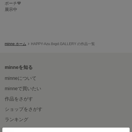
ポーチ💙
展示中
minne ホーム
HAPPY-Azu.8xgd.GALLERY の作品一覧
minneを知る
minneについて
minneで買いたい
作品をさがす
ショップをさがす
ランキング
特集