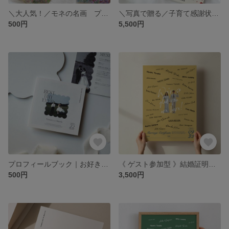
＼大人気！／モネの名画 プロフィールブック｜正方形｜席次表｜8P｜結婚式
＼写真で贈る／子育て感謝状｜キャンバス｜ドット｜結婚式の両親贈呈品
500円
5,500円
プロフィールブック｜お好きな内容で｜正方形｜8P
《 ゲスト参加型 》結婚証明書｜お好きなカラーで｜サインや寄せ書きができる #01
500円
3,500円