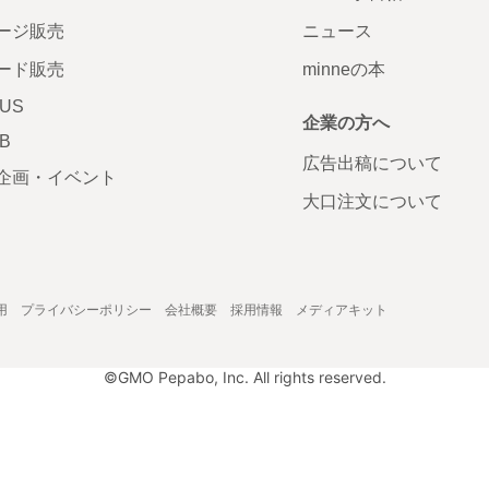
ージ販売
ニュース
ード販売
minneの本
LUS
企業の方へ
AB
広告出稿について
企画・イベント
大口注文について
用
プライバシーポリシー
会社概要
採用情報
メディアキット
©GMO Pepabo, Inc. All rights reserved.