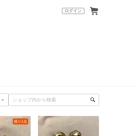
ログイン
残り1点