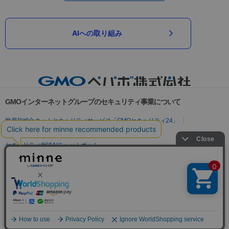
AIへの取り組み
GMOインターネットグループのセキュリティ事業について
世界初総合ネットセキュリティサービス「GMOセキュリティ24」
パスワード漏洩診断
Webサイトリスク診断
セキュリティ相談AIチャットボット
実在証明・盗聴対策
サイバー攻撃対策（GMOサイバーセキュリティ byイエラエ）
サイバー攻撃対策（GMO Flatt Security）
なりすまし対策
セキュリティ事業の軌跡