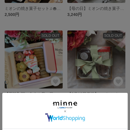
ミオンの焼き菓子セット♫🧁もったいない便♪送料全国一律500円
【母の日】ミオンの焼き菓子セット🌹
2,500円
3,240円
SOLD OUT
SOLD OUT
【再販】間に合う！母の日のクッキー缶♡ギフト🎁
【2月10日発送】 バレンタイン焼き菓子セット
3,240円
1,800円
SOLD OUT
SOLD OUT