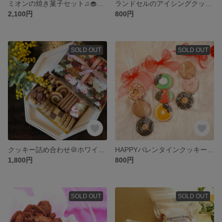
ミオンの焼き菓子セット♫🧁もったいない便♪約２０％OFF 送料全国一律500円
ランドセルのアイシングクッキー🌸入学祝い
2,100円
800円
SOLD OUT
SOLD OUT
クッキー詰め合わせ🍪ホワイトデーや自分へのご褒美にも♪
HAPPYバレンタインクッキー♪一袋3枚入り
1,800円
800円
SOLD OUT
SOLD OUT