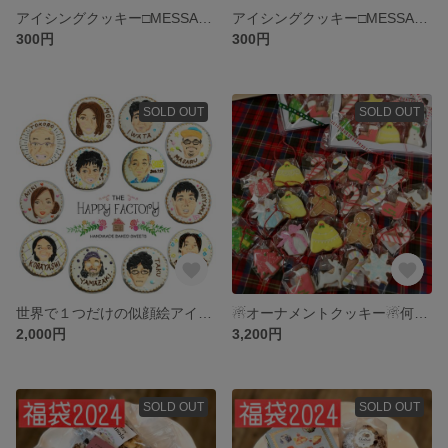
アイシングクッキー□MESSAGE POP ハート・ほし□
アイシングクッキー□MESSAGE プラーク型□
300円
300円
SOLD OUT
SOLD OUT
世界で１つだけの似顔絵アイシングクッキー□ ORIJINAL□
☃オーナメントクッキー☃何が入っているかお楽しみ♪
2,000円
3,200円
SOLD OUT
SOLD OUT