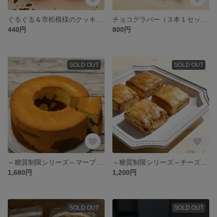
ぐるぐる＆市松模様のクッキー ココアとプレーンの素朴なクッキー♪
チョコグラバー（３本１セット） ＼いっぽん大満足♪／
440円
800円
SOLD OUT
SOLD OUT
～糖質制限シリーズ～マーブルシフォンケーキ 糖質90％オフ
～糖質制限シリーズ～チーズスコーン 4個入り
1,680円
1,200円
SOLD OUT
SOLD OUT