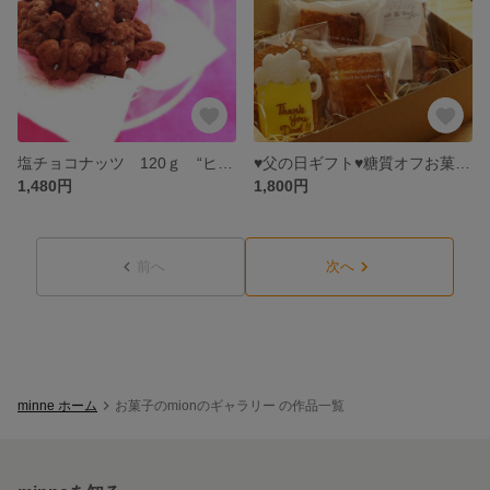
塩チョコナッツ 120ｇ “ヒミツのおやつ♪”ホワイトデーにも
♥父の日ギフト♥糖質オフお菓子セット♪
1,480円
1,800円
前へ
次へ
minne ホーム
お菓子のmionのギャラリー の作品一覧