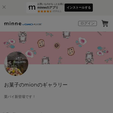
お買いものがもっとお得に
minneのアプリ
インストールする
3
万件以上
ログイン
お菓子のmionのギャラリー
栗パイ新登場です！