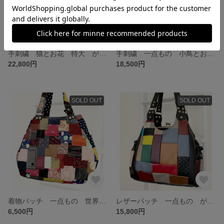
手刺繍 猫とお花 特大 がま口バッグ リネン混合 リュック ショルダー 肩掛け 3wey
手刺繍 一点もの 小鳥とお花 ハーフリネン リュック ショルダー 肩掛け 3wey あおりポケット 世界に一つのバック
22,800円
18,500円
SOLD OUT
SOLD OUT
着物パッチ 一点もの 世界に一つ トート&ショルダーバッグ 後ろファスナーポケット付
レザーパッチ 一点もの がま口バッグ 世界に一つ あおりポケット付 男女兼用 リュック ショルダー 肩掛け 3wey ビジネス スクール バッグ ママバッグ
6,500円
15,800円