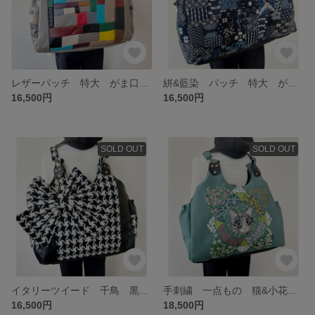
レザーパッチ 特大 がま口バッグ 一点もの リュック ショルダー 肩掛け 3wey ビジネスバッグ ママバッグ 旅行にも
絣&藍染 パッチ 特大 がま口バッグ リュックショルダー 肩掛け 3wey あおりポケット 世界に一つ
16,500円
16,500円
SOLD OUT
SOLD OUT
イタリーツイード 千鳥 黒×白 特大 がま口バッグ 大きなリボン🎀 リュック ショルダー 肩掛け 3wey ママバッグ ビジネスリュック あおりポケット
手刺繍 一点もの 猫&小花の特大 がま口バッグ リュック ショルダー 肩掛け 3wey お出かけバッグ ママバッグ ハンドメイドリュック
16,500円
18,500円