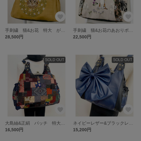
手刺繍 猫&お花 特大 がま口バッグ あおりポケット リュック ショルダー 肩掛け 3wey ママバッグ ビジネス スクール バッグ
手刺繍 猫&お花のあおりポケット付き がま口バッグ リュック ショルダー 肩掛けにも^ ^ 3wey
28,500円
22,500円
SOLD OUT
SOLD OUT
大島紬&正絹 パッチ 特大 がま口バッグ あおりポケット付き リュック ショルダー 3wey お出かけバッグ 了 旅行にも^ ^
ネイビーレザー&ブラックレザー ツートンカラー がま口バッグ 大きなリボン リュック ショルダー 肩掛け 3wey ビジネス スクールバッグにも
16,500円
15,200円