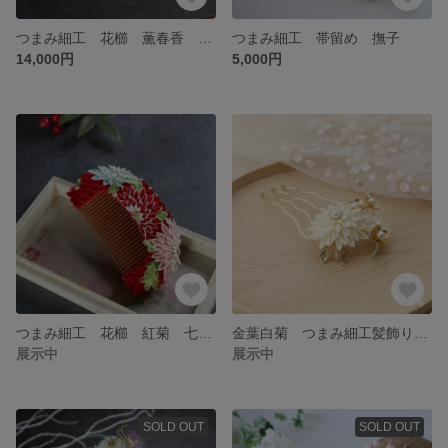
つまみ細工 花櫛 薫春香 七五三 十三参り 成人式 前櫛
つまみ細工 帯留め 撫子
14,000円
5,000円
つまみ細工 花櫛 紅菊 七五三 十三参り 成人式 前櫛
金葉白菊 つまみ細工髪飾り 成人式 花嫁 和婚
展示中
展示中
SOLD OUT
SOLD OUT