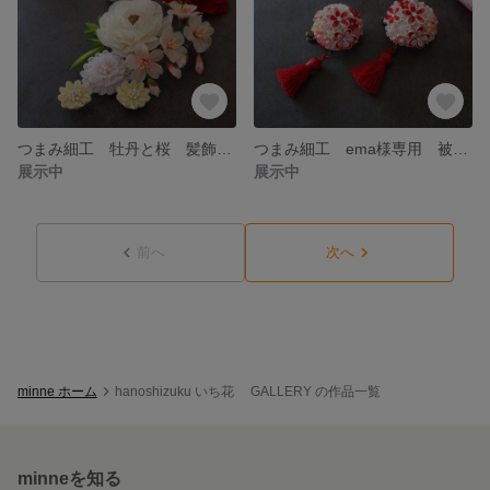
つまみ細工 牡丹と桜 髪飾りセット 成人式 帯飾り コサージュ 卒業式
つまみ細工 ema様専用 被布飾り 和玉飾り 七五三 十三参り
展示中
展示中
前へ
次へ
minne ホーム
hanoshizuku いち花 GALLERY の作品一覧
minneを知る