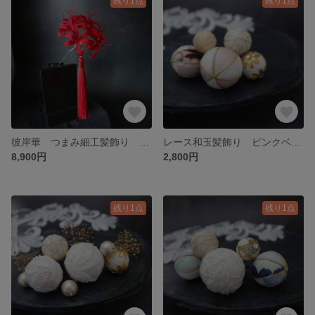
残り1点
残り1点
彼岸華 つまみ細工髪飾り 成人式 花嫁 和婚
レース和玉髪飾り ピンクベージュ 5点セット ヘッドドレス 成人式 花嫁 ブライダル
8,900円
2,800円
残り1点
残り1点