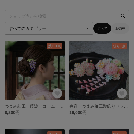
すべて
販売中
残り1点
残り1点
つまみ細工 藤波 コーム 受注製作 つまみ細工髪飾り 成人式 花嫁 和婚
春音 つまみ細工髪飾りセット 七五三 十三参り 成人式
9,200円
16,000円