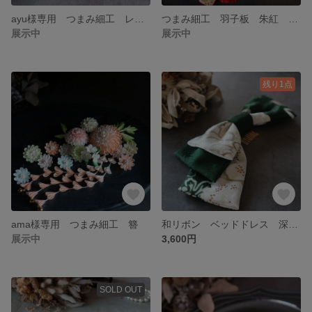
ayu様専用 つまみ細工 レトロ椿の髪飾りセット 七五三
つまみ細工 羽子板 朱紅 七五三髪飾り 初節句 ひな祭り 正月
展示中
展示中
残り1点
ama様専用 つまみ細工 簪
和リボン ベッドドレス 深緑 ブライダル 卒業式 成人式
展示中
3,600円
SOLD OUT