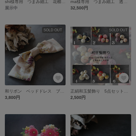
shi様専用 つまみ細工 花櫛 七五三 十三参り 成人式
ma様専用 つまみ細工 透涼華風 花櫛髪飾り3点セット かんざし 七五三 十三参り 成人式
展示中
32,500円
SOLD OUT
SOLD OUT
和リボン ベッドドレス ブライダル 卒業式 成人式
正絹和玉髪飾り 5点セット 成人式 花嫁 七五三
3,800円
2,500円