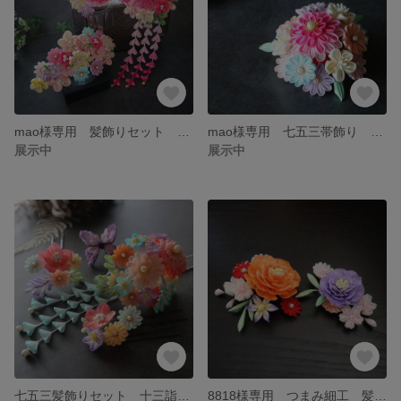
mao様専用 髪飾りセット 七五三 十三詣り
mao様専用 七五三帯飾り コサージュクリップ
展示中
展示中
七五三髪飾りセット 十三詣り
8818様専用 つまみ細工 髪飾りセット 成人式 帯飾り コサージュ 卒業式