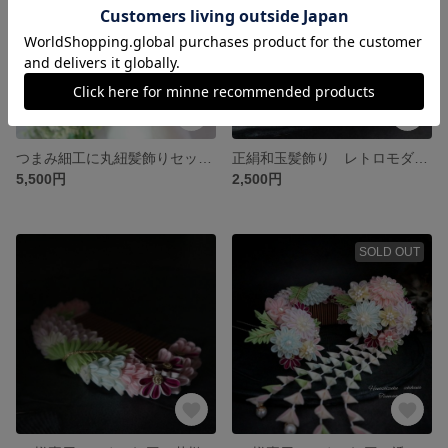
つまみ細工に丸紐髪飾りセット かんざし 七五三 十三参り
正絹和玉髪飾り レトロモダン 5点セット ヘッドドレス 成人式 花嫁 七五三
5,500円
2,500円
SOLD OUT