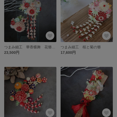
つまみ細工 華香蝶舞 花簪飾り2点セット かんざし 七五三 十三参り 成人式
つまみ細工 桜と菊の簪
23,500円
17,600円