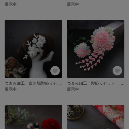
展示中
展示中
つまみ細工 白無垢髪飾りセット かんざし 花嫁 成人式
つまみ細工 髪飾りセット 春桃花 かんざし 七五三 十三参り 成人式
展示中
展示中