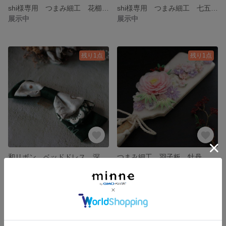
shi様専用 つまみ細工 花櫛 七五三 十三参り 成人式
shi様専用 つまみ細工 七五三髪飾りセット 春乃陽 かんざし 七五三 十三参り 成人式
展示中
展示中
残り1点
残り1点
和リボン ベッドドレス 深緑 ブライダル 卒業式 成人式
つまみ細工 羽子板 牡丹 初節句 ひな祭り 正月
3,600円
13,400円
残り1点
SOLD OUT