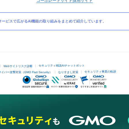
コーポレートサイト
採用サイト
ービスで広がるAI機能の取り組みをまとめて紹介しています。
セキュリティ相談AIチャットボット
Webサイトリスク診断
セキュリティ事業の軌跡
サイバー攻撃対策（GMO Flatt Security）
なりすまし対策