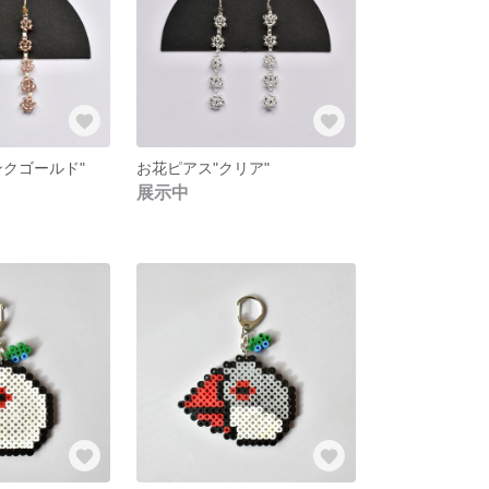
ンクゴールド"
お花ピアス"クリア"
展示中