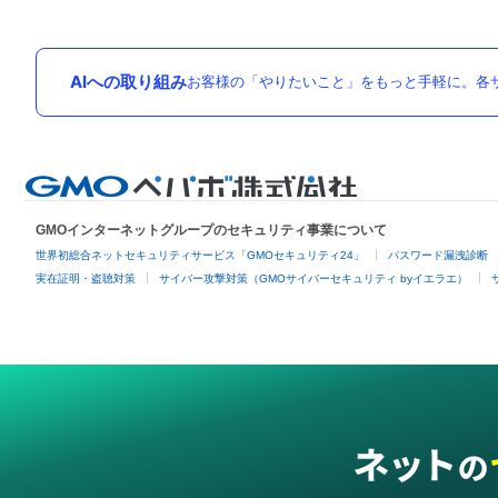
AIへの取り組み
お客様の「やりたいこと」をもっと手軽に。各サ
GMOインターネットグループのセキュリティ事業について
世界初総合ネットセキュリティサービス「GMOセキュリティ24」
パスワード漏洩診断
実在証明・盗聴対策
サイバー攻撃対策（GMOサイバーセキュリティ byイエラエ）