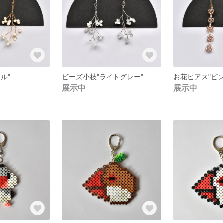
ル"
ビーズ小枝"ライトグレー"
お花ピアス"ピ
展示中
展示中