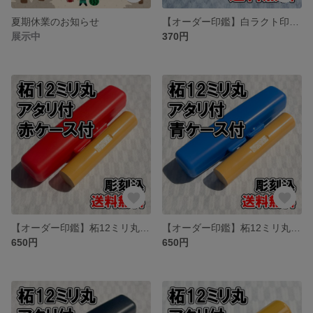
夏期休業のお知らせ
【オーダー印鑑】白ラクト印10ミリ丸 アタリ付 彫刻込【はんこ】
展示中
370円
【オーダー印鑑】柘12ミリ丸 アタリ付 赤ケース付 彫刻込み【普通郵便】
【オーダー印鑑】柘12ミリ丸 アタリ付 青ケース付 彫刻込み【普通郵便】
650円
650円