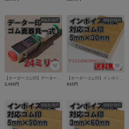
SOLD OUT
SOLD OUT
【オーダーゴム印】データー印24ミリ丸 ゴム面 器具一式
【オーダーゴム印】インボイス制度対応ゴム印 5ｍｍ×30ｍｍ【適格請求書発行事業者登録番号】
2,420円
610円
SOLD OUT
SOLD OUT