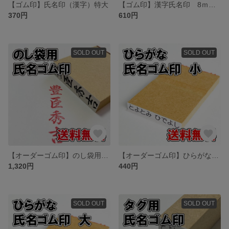
【ゴム印】氏名印（漢字）特大
【ゴム印】漢字氏名印 8ｍｍ×40ｍｍ【普通郵便】
370円
610円
SOLD OUT
SOLD OUT
【オーダーゴム印】のし袋用氏名印【慶弔】
【オーダーゴム印】ひらがな氏名ゴム印 小
1,320円
440円
SOLD OUT
SOLD OUT