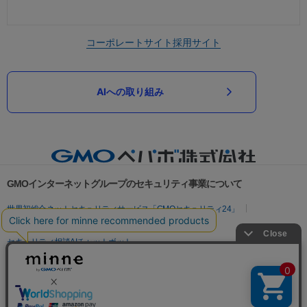
コーポレートサイト
採用サイト
AIへの取り組み
GMOインターネットグループのセキュリティ事業について
世界初総合ネットセキュリティサービス「GMOセキュリティ24」
パスワード漏洩診断
Webサイトリスク診断
セキュリティ相談AIチャットボット
実在証明・盗聴対策
サイバー攻撃対策（GMOサイバーセキュリティ byイエラエ）
サイバー攻撃対策（GMO Flatt Security）
なりすまし対策