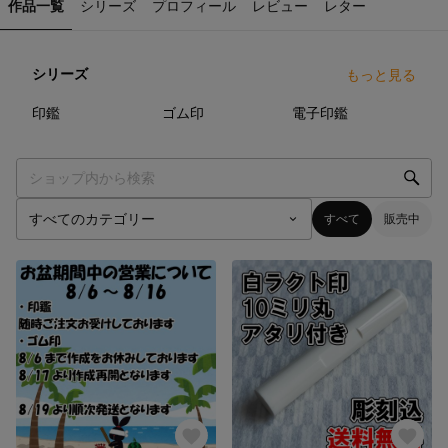
作品一覧
シリーズ
プロフィール
レビュー
レター
シリーズ
もっと見る
3
点
40
点
0
点
印鑑
ゴム印
電子印鑑
すべて
販売中