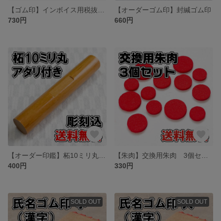
【ゴム印】インボイス用税抜額ゴム印
【オーダーゴム印】封緘ゴム印
730円
660円
【オーダー印鑑】柘10ミリ丸 アタリ付 彫刻込み【普通郵便】
【朱肉】交換用朱肉 3個セット
400円
330円
SOLD OUT
SOLD OUT