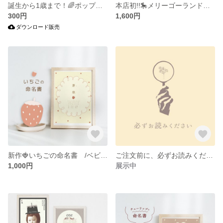
誕生から1歳まで！🌈ポップなペーパーアイテムセット[Born Anniversary Set]/命名書/マンスリーカード/手型足型ポスター
本店初!!🎠メリーゴーランドお誕生日ポスター1歳、2歳、3歳何歳でもOK! [ MARY GO ROUND]オフホワイト/ ゴールド/レトロ
300円
1,600円
ダウンロード販売
新作🍓いちごの命名書 /ベビーポスター/レトロ/
ご注文前に、必ずお読みください
1,000円
展示中