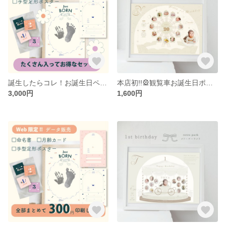
誕生したらコレ！お誕生日ペーパーアイテムセット [retro_paperitem_set] 命名書| 月齢カード|手型足型
本店初!!🎡観覧車お誕生日ポスター1歳、2歳、3歳何歳でもOK! [Ferris wheel]オフホワイト/ ゴールド/レトロ
3,000円
1,600円