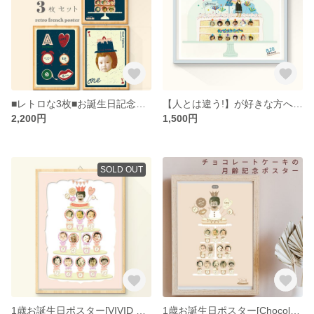
■レトロな3枚■お誕生日記念ポスター1,2,3歳[french retro poster]
【人とは違う!】が好きな方へ_海外風ポップケーキのお誕生日記念ポスター男の子[POP_CAKE]【日本語メッセージ付き】
2,200円
1,500円
SOLD OUT
1歳お誕生日ポスター[VIVID SWEETS PARTY]
1歳お誕生日ポスター[Chocolate PARTY]