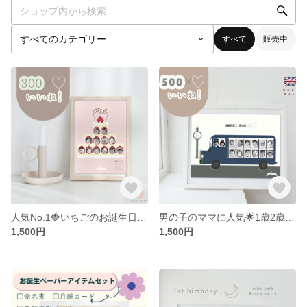
すべて
販売中
人気No.1🍓いちごのお誕生日記念ポスター[SWEET CAKE]1歳2歳3歳何歳でもOK!
男の子のママに人気🌟1歳2歳3歳何歳でもOK! ロンドンバスお誕生日ポスター [LONDON BUS]レトロなバス
1,500円
1,500円