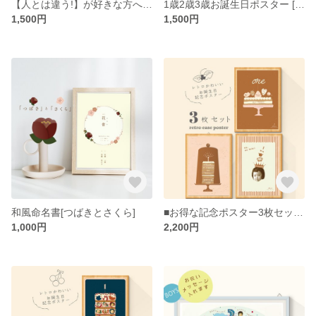
【人とは違う!】が好きな方へ_海外風ポップケーキのお誕生日記念ポスター女の子[POP_CAKE]【日本語メッセージ付き】
1歳2歳3歳お誕生日ポスター [VEHICLE LOVER]乗り物好き
1,500円
1,500円
和風命名書[つばきとさくら]
■お得な記念ポスター3枚セット■お誕生日記念ポスター1,2,3歳[retro ease poster]
1,000円
2,200円