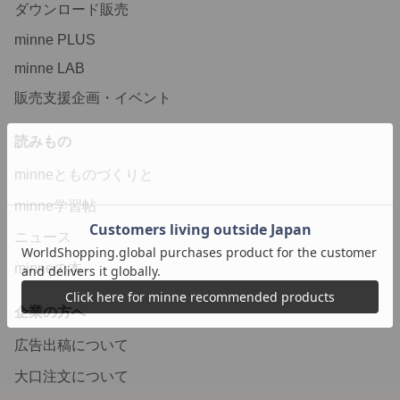
ダウンロード販売
minne PLUS
minne LAB
販売支援企画・イベント
読みもの
minneとものづくりと
minne学習帖
ニュース
minneの本
企業の方へ
広告出稿について
大口注文について