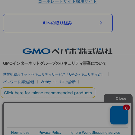
コーポレートサイト
採用サイト
AIへの取り組み
GMOインターネットグループのセキュリティ事業について
世界初総合ネットセキュリティサービス「GMOセキュリティ24」
パスワード漏洩診断
Webサイトリスク診断
セキュリティ相談AIチャットボット
実在証明・盗聴対策
サイバー攻撃対策（GMOサイバーセキュリティ byイエラエ）
サイバー攻撃対策（GMO Flatt Security）
なりすまし対策
セキュリティ事業の軌跡