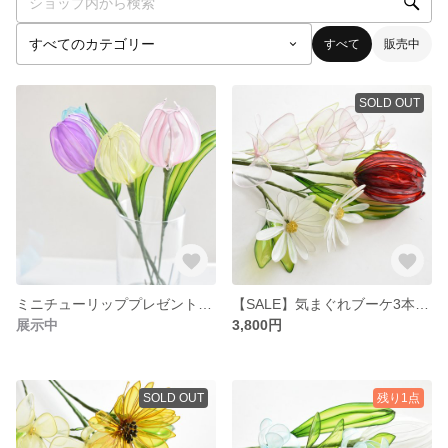
すべて
販売中
SOLD OUT
ミニチューリッププレゼント中♡
【SALE】気まぐれブーケ3本セット♡赤チューリップ・スイトピー・小花
展示中
3,800円
SOLD OUT
残り1点